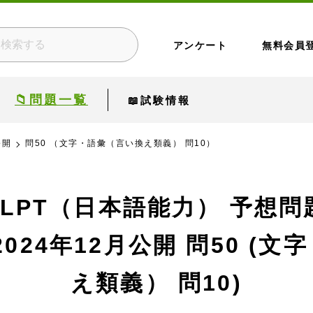
アンケート
無料会員
📁問題一覧
📖試験情報
公開
問50 （文字・語彙（言い換え類義） 問10）
JLPT（日本語能力） 予想問
024年12月公開
問50 (文
え類義） 問10)