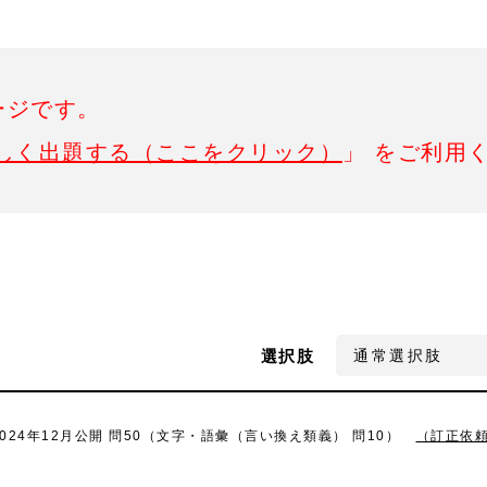
ージです。
しく出題する（ここをクリック）
」 をご利用
選択肢
2024年12月公開 問50（文字・語彙（言い換え類義） 問10）
（訂正依