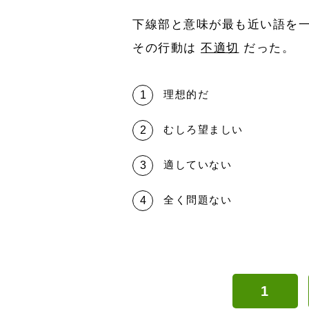
下線部と意味が最も近い語を
その行動は
不適切
だった。
理想的だ
むしろ望ましい
適していない
全く問題ない
1