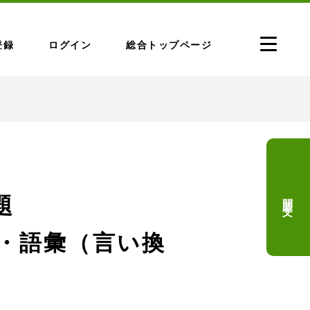
登録
ログイン
総合トップページ
問題文
題
字・語彙（言い換